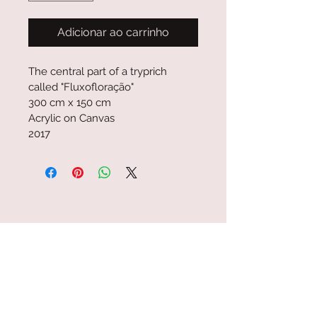
Adicionar ao carrinho
The central part of a tryprich 
called "Fluxofloração" 
300 cm x 150 cm
Acrylic on Canvas
2017
info@katiawille.com
+55 21 98893 9489