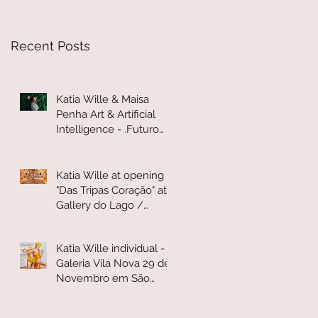
Quem tem me
Recent Posts
Katia Wille & Maisa
Penha Art & Artificial
Intelligence - .Futuro
Rio 2019 Augmented
Humani
Katia Wille at opening
"Das Tripas Coração" at
Gallery do Lago /
Museum of the
Republic -
Katia Wille individual -
Galeria Vila Nova 29 de
Novembro em São
Paulo "Mas Afinal: Quem
tem me